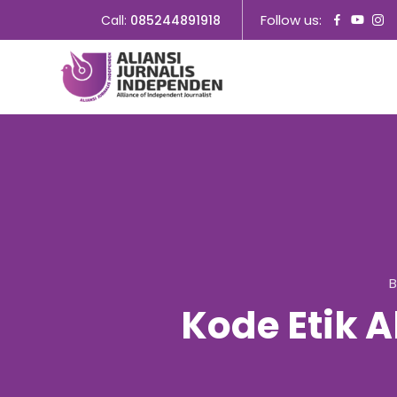
Follow us:
Call:
085244891918
B
Kode Etik A