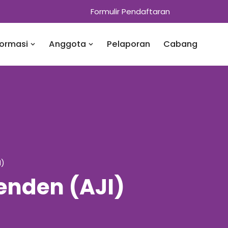
Formulir Pendaftaran
formasi
Anggota
Pelaporan
Cabang
I)
penden (AJI)