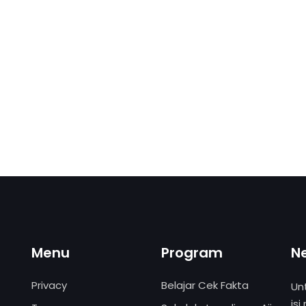
Menu
Program
N
Privacy
Belajar Cek Fakta
Un
isi